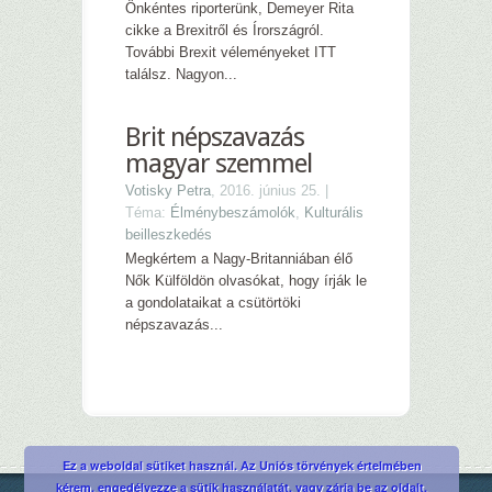
Önkéntes riporterünk, Demeyer Rita
cikke a Brexitről és Írországról.
További Brexit véleményeket ITT
találsz. Nagyon...
Brit népszavazás
magyar szemmel
Votisky Petra
, 2016. június 25. |
Téma:
Élménybeszámolók
,
Kulturális
beilleszkedés
Megkértem a Nagy-Britanniában élő
Nők Külföldön olvasókat, hogy írják le
a gondolataikat a csütörtöki
népszavazás...
Ez a weboldal sütiket használ. Az Uniós törvények értelmében
kérem, engedélyezze a sütik használatát, vagy zárja be az oldalt.