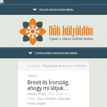
PAGES NAVIGATION MENU
CATEGORIES NAVIGATION MENU
Kezdőlap
»
Bejegyzések ezzel a címkével -
"
brexit"
Brexit és Írország,
ahogy mi látjuk…
Votisky Petra
, 2016. július 13. |
Téma:
Élet külföldön
,
Kulturális
beilleszkedés