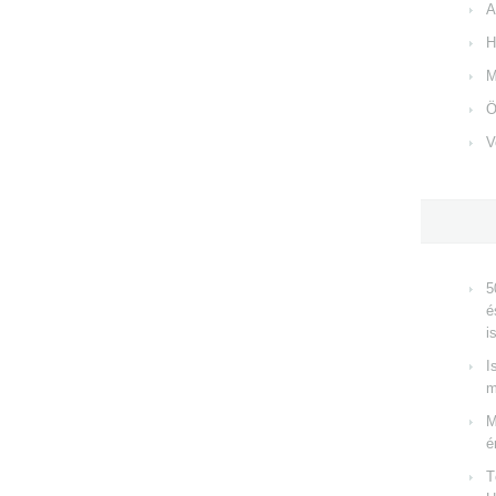
A
H
M
Ö
V
5
é
i
I
m
M
é
T