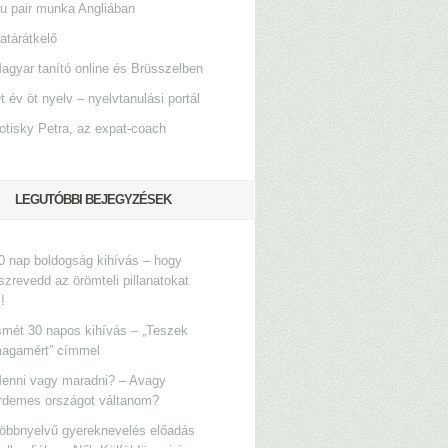
u pair munka Angliában
atárátkelő
agyar tanító online és Brüsszelben
t év öt nyelv – nyelvtanulási portál
otisky Petra, az expat-coach
LEGUTÓBBI BEJEGYZÉSEK
0 nap boldogság kihívás – hogy
szrevedd az örömteli pillanatokat
s!
smét 30 napos kihívás – „Teszek
agamért” címmel
enni vagy maradni? – Avagy
rdemes országot váltanom?
öbbnyelvű gyereknevelés előadás