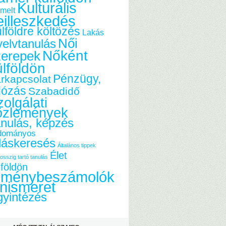
Kulturális
melt
eilleszkedés
lföldre költözés
Lakás
Női
elvtanulás
Nőként
zerepek
ülföldön
Pénzügy,
rkapcsolat
dózás
Szabadidő
olgálati
özlemények
nulás, képzés
dományos
láskeresés
Általános tippek
Élet
osszig tartó tanulás
lföldön
lménybeszámolók
nismeret
yintézés