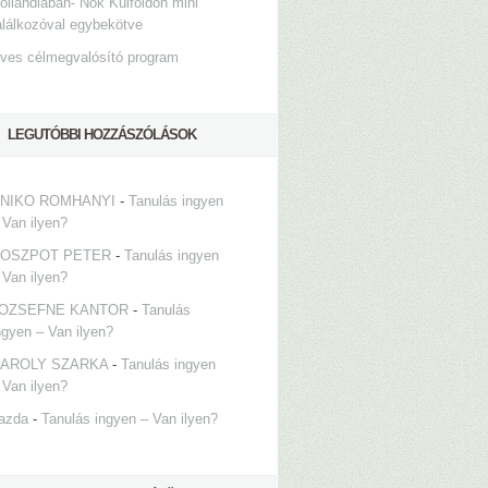
ollandiában- Nők Külföldön mini
alálkozóval egybekötve
ves célmegvalósító program
LEGUTÓBBI HOZZÁSZÓLÁSOK
NIKO ROMHANYI
-
Tanulás ingyen
 Van ilyen?
OSZPOT PETER
-
Tanulás ingyen
 Van ilyen?
OZSEFNE KANTOR
-
Tanulás
ngyen – Van ilyen?
AROLY SZARKA
-
Tanulás ingyen
 Van ilyen?
azda
-
Tanulás ingyen – Van ilyen?