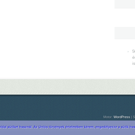
5
é
i
Motor:
WordPress
| S
ldal sütiket használ. Az Uniós törvények értelmében kérem, engedélyezze a sütik hasz