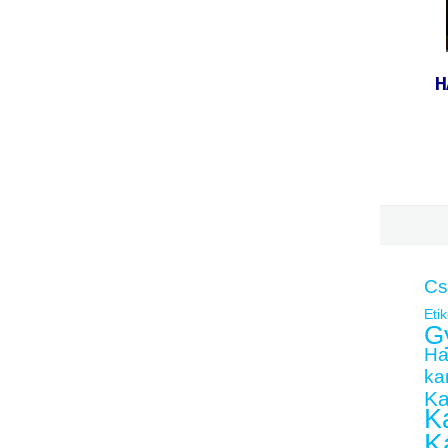
H
Cs
Etik
G
Ha
kar
Ka
Ka
K