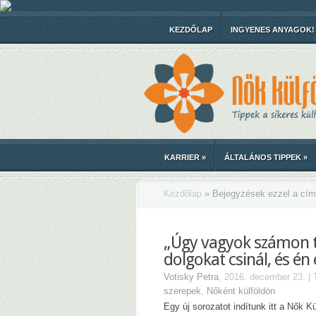
KEZDŐLAP
INGYENES ANYAGOK!
KARRIER
»
ÁLTALÁNOS TIPPEK
»
Kezdőlap
»
Bejegyzések ezzel a cím
„Úgy vagyok számon ta
dolgokat csinál, és én
Votisky Petra
, 2016. december 23. |
szerepek
,
Nőként külföldön
Egy új sorozatot indítunk itt a Nők K