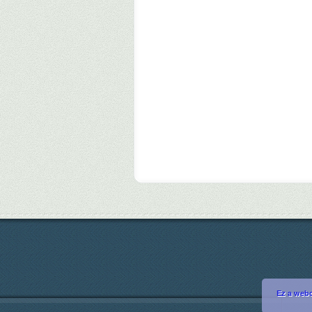
Ez a webo