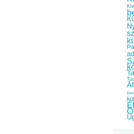
Kie
b
Kü
Ny
s
k
Pá
a
Sz
k
Ta
Tu
Ál
Életh
kü
É
Ö
Üg