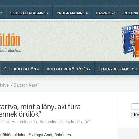
»
SZOLGÁLTATÁSAINK
»
PROGRAMJAINK
»
HASZNOS
»
RÓLUNK
ÉLET KÜLFÖLDÖN
»
KÜLFÖLDRE KÖLTÖZÉS
»
ÉLMÉNYBESZÁMOLÓK
kével -
"
Bartsch Kata"
rtva, mint a lány, aki fura
 ennek örülök”
 Téma:
Hazatelepülés
,
Kulturális beilleszkedés
,
Női
ülföldön oldalon. Szilágyi Andi, önkéntes