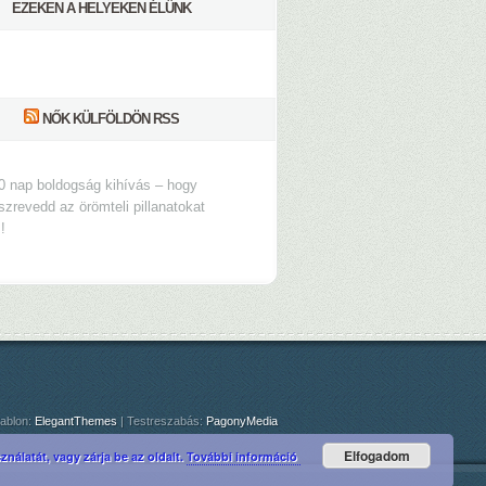
EZEKEN A HELYEKEN ÉLÜNK
NŐK KÜLFÖLDÖN RSS
0 nap boldogság kihívás – hogy
szrevedd az örömteli pillanatokat
s!
ablon:
ElegantThemes
| Testreszabás:
PagonyMedia
Elfogadom
nálatát, vagy zárja be az oldalt.
További információ