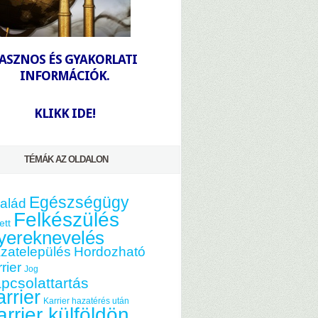
-
ASZNOS ÉS GYAKORLATI
INFORMÁCIÓK.
-
KLIKK IDE!
TÉMÁK AZ OLDALON
Egészségügy
alád
Felkészülés
ett
yereknevelés
zatelepülés
Hordozható
rier
Jog
pcsolattartás
rrier
Karrier hazatérés után
arrier külföldön