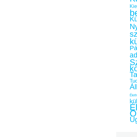
Kie
b
Kü
Ny
s
k
Pá
a
Sz
k
Ta
Tu
Ál
Életh
kü
É
Ö
Üg