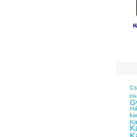
H
Cs
Etik
G
Ha
kar
Ka
Ka
K