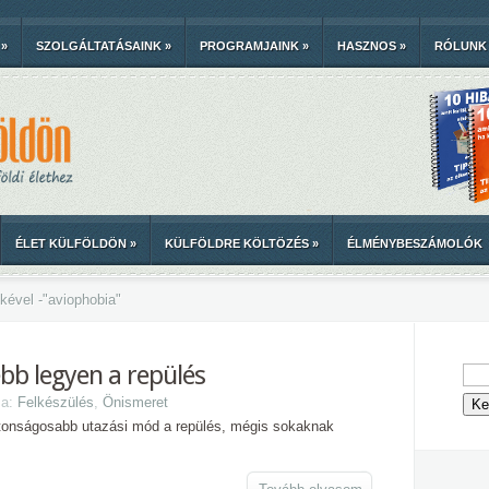
»
SZOLGÁLTATÁSAINK
»
PROGRAMJAINK
»
HASZNOS
»
RÓLUNK
ÉLET KÜLFÖLDÖN
»
KÜLFÖLDRE KÖLTÖZÉS
»
ÉLMÉNYBESZÁMOLÓK
kével -
"
aviophobia"
bb legyen a repülés
ma:
Felkészülés
,
Önismeret
ztonságosabb utazási mód a repülés, mégis sokaknak