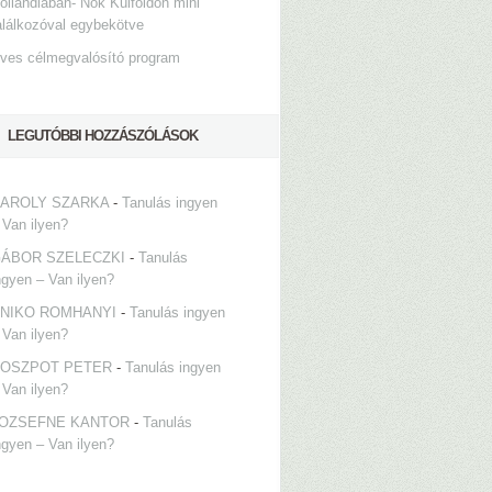
ollandiában- Nők Külföldön mini
alálkozóval egybekötve
ves célmegvalósító program
LEGUTÓBBI HOZZÁSZÓLÁSOK
AROLY SZARKA
-
Tanulás ingyen
 Van ilyen?
ÁBOR SZELECZKI
-
Tanulás
ngyen – Van ilyen?
NIKO ROMHANYI
-
Tanulás ingyen
 Van ilyen?
OSZPOT PETER
-
Tanulás ingyen
 Van ilyen?
OZSEFNE KANTOR
-
Tanulás
ngyen – Van ilyen?