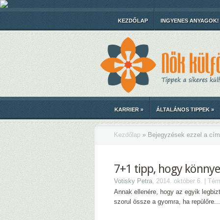
KEZDŐLAP
INGYENES ANYAGOK!
KARRIER
»
ÁLTALÁNOS TIPPEK
»
Kezdőlap
»
Bejegyzések ezzel a cím
7+1 tipp, hogy könnye
Votisky Petra
, 2014. október 6. | Té
Annak ellenére, hogy az egyik legbi
szorul össze a gyomra, ha repülőre...