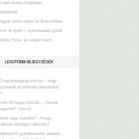
u pair munka Angliában
atárátkelő
agyar tanító online és Brüsszelben
t év öt nyelv – nyelvtanulási portál
otisky Petra, az expat-coach
LEGUTÓBBI BEJEGYZÉSEK
0 nap boldogság kihívás – hogy
szrevedd az örömteli pillanatokat
s!
smét 30 napos kihívás – „Teszek
agamért” címmel
enni vagy maradni? – Avagy
rdemes országot váltanom?
öbbnyelvű gyereknevelés előadás