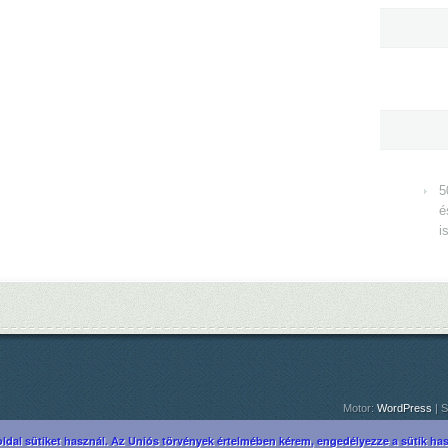
5
é
i
Motor:
WordPress
| S
ldal sütiket használ. Az Uniós törvények értelmében kérem, engedélyezze a sütik hasz