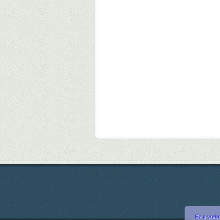
Ez a webo