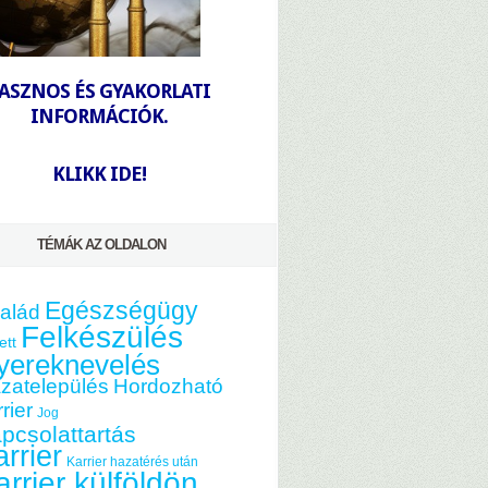
-
ASZNOS ÉS GYAKORLATI
INFORMÁCIÓK.
-
KLIKK IDE!
TÉMÁK AZ OLDALON
Egészségügy
alád
Felkészülés
ett
yereknevelés
zatelepülés
Hordozható
rier
Jog
pcsolattartás
rrier
Karrier hazatérés után
arrier külföldön