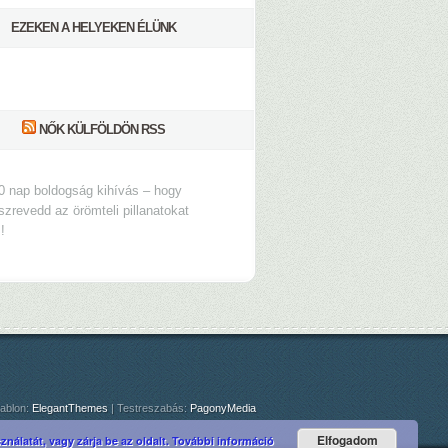
EZEKEN A HELYEKEN ÉLÜNK
NŐK KÜLFÖLDÖN RSS
0 nap boldogság kihívás – hogy
szrevedd az örömteli pillanatokat
s!
ablon:
ElegantThemes
| Testreszabás:
PagonyMedia
Elfogadom
nálatát, vagy zárja be az oldalt.
További információ