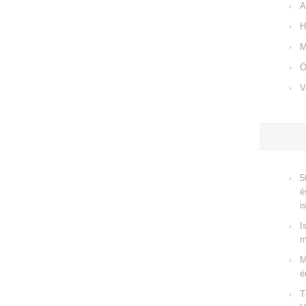
A
H
M
Ö
V
5
é
i
I
m
M
é
T