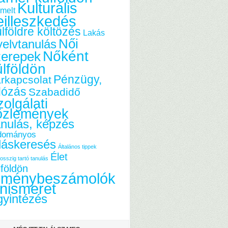
Kulturális
melt
eilleszkedés
lföldre költözés
Lakás
Női
elvtanulás
Nőként
zerepek
ülföldön
Pénzügy,
rkapcsolat
dózás
Szabadidő
olgálati
özlemények
nulás, képzés
dományos
láskeresés
Általános tippek
Élet
osszig tartó tanulás
lföldön
lménybeszámolók
nismeret
yintézés