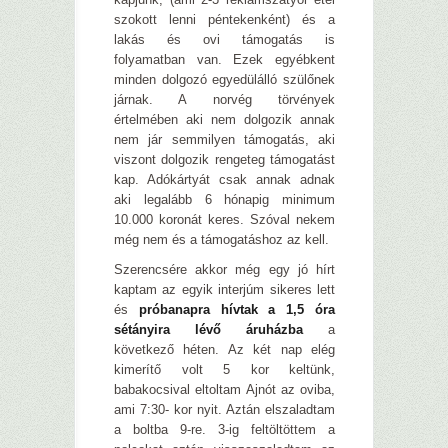
szokott lenni péntekenként) és a
lakás és ovi támogatás is
folyamatban van. Ezek egyébkent
minden dolgozó egyedülálló szülőnek
járnak. A norvég törvények
értelmében aki nem dolgozik annak
nem jár semmilyen támogatás, aki
viszont dolgozik rengeteg támogatást
kap. Adókártyát csak annak adnak
aki legalább 6 hónapig minimum
10.000 koronát keres. Szóval nekem
még nem és a támogatáshoz az kell.
Szerencsére akkor még egy jó hírt
kaptam az egyik interjúm sikeres lett
és
próbanapra hívtak a 1,5 óra
sétányira lévő áruházba
a
következő héten. Az két nap elég
kimerítő volt 5 kor keltünk,
babakocsival eltoltam Ajnót az oviba,
ami 7:30- kor nyit. Aztán elszaladtam
a boltba 9-re. 3-ig feltöltöttem a