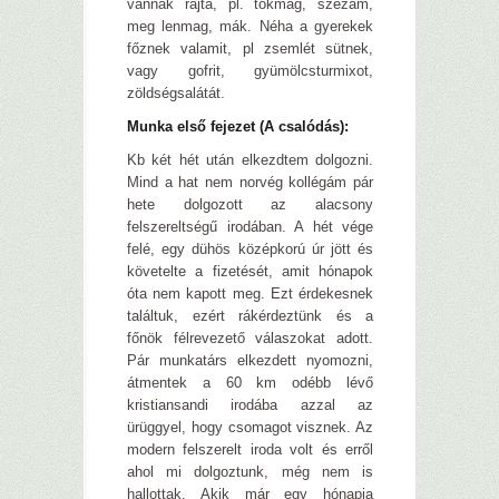
vannak rajta, pl. tökmag, szezám,
meg lenmag, mák. Néha a gyerekek
főznek valamit, pl zsemlét sütnek,
vagy gofrit, gyümölcsturmixot,
zöldségsalátát.
Munka első fejezet (A csalódás):
Kb két hét után elkezdtem dolgozni.
Mind a hat nem norvég kollégám pár
hete dolgozott az alacsony
felszereltségű irodában. A hét vége
felé, egy dühös középkorú úr jött és
követelte a fizetését, amit hónapok
óta nem kapott meg. Ezt érdekesnek
találtuk, ezért rákérdeztünk és a
főnök félrevezető válaszokat adott.
Pár munkatárs elkezdett nyomozni,
átmentek a 60 km odébb lévő
kristiansandi irodába azzal az
ürüggyel, hogy csomagot visznek. Az
modern felszerelt iroda volt és erről
ahol mi dolgoztunk, még nem is
hallottak. Akik már egy hónapja