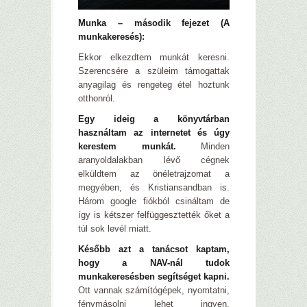
Munka – második fejezet (A
munkakeresés):
Ekkor elkezdtem munkát keresni.
Szerencsére a szüleim támogattak
anyagilag és rengeteg étel hoztunk
otthonról.
Egy ideig a könyvtárban
használtam az internetet és úgy
kerestem munkát.
Minden
aranyoldalakban lévő cégnek
elküldtem az önéletrajzomat a
megyében, és Kristiansandban is.
Három google fiókból csináltam de
így is kétszer felfüggesztették őket a
túl sok levél miatt.
Később azt a tanácsot kaptam,
hogy a NAV-nál tudok
munkakeresésben segítséget kapni.
Ott vannak számítógépek, nyomtatni,
fénymásolni lehet ingyen.