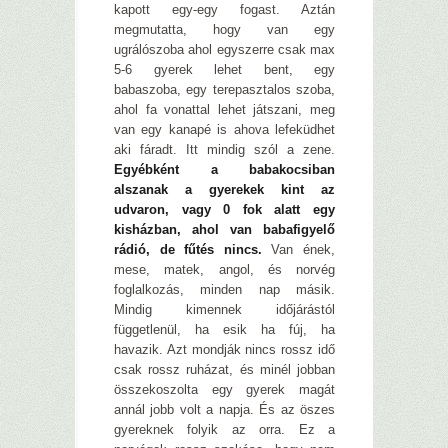
kapott egy-egy fogast. Aztán
megmutatta, hogy van egy
ugrálószoba ahol egyszerre csak max
5-6 gyerek lehet bent, egy
babaszoba, egy terepasztalos szoba,
ahol fa vonattal lehet játszani, meg
van egy kanapé is ahova lefeküdhet
aki fáradt. Itt mindig szól a zene.
Egyébként a babakocsiban
alszanak a gyerekek kint az
udvaron, vagy 0 fok alatt egy
kisházban, ahol van babafigyelő
rádió, de fűtés nincs.
Van ének,
mese, matek, angol, és norvég
foglalkozás, minden nap másik.
Mindig kimennek időjárástól
függetlenül, ha esik ha fúj, ha
havazik. Azt mondják nincs rossz idő
csak rossz ruházat, és minél jobban
összekoszolta egy gyerek magát
annál jobb volt a napja. És az öszes
gyereknek folyik az orra. Ez a