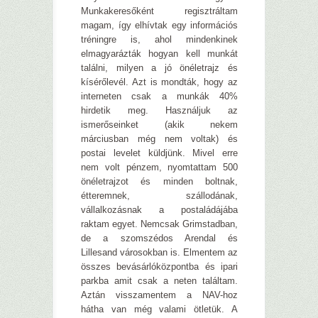
Munkakeresőként regisztráltam
magam, így elhívtak egy információs
tréningre is, ahol mindenkinek
elmagyarázták hogyan kell munkát
találni, milyen a jó önéletrajz és
kísérőlevél. Azt is mondták, hogy az
interneten csak a munkák 40%
hirdetik meg. Használjuk az
ismerőseinket (akik nekem
márciusban még nem voltak) és
postai levelet küldjünk. Mivel erre
nem volt pénzem, nyomtattam 500
önéletrajzot és minden boltnak,
étteremnek, szállodának,
vállalkozásnak a postaládájába
raktam egyet. Nemcsak Grimstadban,
de a szomszédos Arendal és
Lillesand városokban is. Elmentem az
összes bevásárlóközpontba és ipari
parkba amit csak a neten találtam.
Aztán visszamentem a NAV-hoz
hátha van még valami ötletük. A