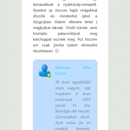
lemaradtunk a nyárközép-ünnepről.
Ilyenkor az összes hajót virágokkal
díszitik és mindenhol (ahol a
tűzgyújtási tilalom ellenére lehet )
máglyákat raknak. Virslit sütnek, amit
krumplis palacsintával meg
ketchuppal esznek meg. Azt hiszem
ezt csak jövőre tudom elmesélni
részletesen. 🙂
Kőmíves Míra
Eszter
26 éves egyedülálló
anya vagyok, egy
majdnem 3 éves
kislánnyal. 2015
január 15. óta,
Norvégia déli részén,
Grimstadban élünk.
Ajnó oviba jár én
munkát keresek,