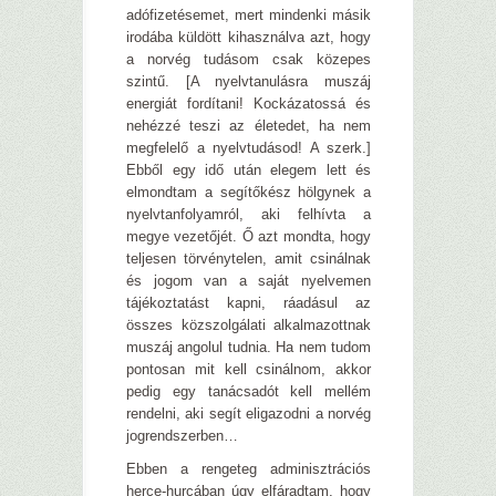
adófizetésemet, mert mindenki másik
irodába küldött kihasználva azt, hogy
a norvég tudásom csak közepes
szintű. [A nyelvtanulásra muszáj
energiát fordítani! Kockázatossá és
nehézzé teszi az életedet, ha nem
megfelelő a nyelvtudásod! A szerk.]
Ebből egy idő után elegem lett és
elmondtam a segítőkész hölgynek a
nyelvtanfolyamról, aki felhívta a
megye vezetőjét. Ő azt mondta, hogy
teljesen törvénytelen, amit csinálnak
és jogom van a saját nyelvemen
tájékoztatást kapni, ráadásul az
összes közszolgálati alkalmazottnak
muszáj angolul tudnia. Ha nem tudom
pontosan mit kell csinálnom, akkor
pedig egy tanácsadót kell mellém
rendelni, aki segít eligazodni a norvég
jogrendszerben…
Ebben a rengeteg adminisztrációs
herce-hurcában úgy elfáradtam, hogy