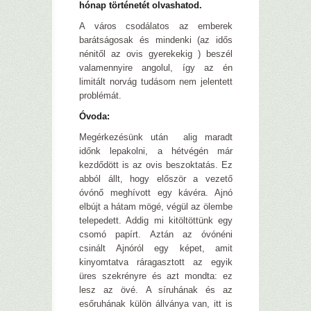
hónap történetét olvashatod.
A város csodálatos az emberek
barátságosak és mindenki (az idős
nénitől az ovis gyerekekig ) beszél
valamennyire angolul, így az én
limitált norvág tudásom nem jelentett
problémát.
Óvoda:
Megérkezésünk után alig maradt
időnk lepakolni, a hétvégén már
kezdődött is az ovis beszoktatás. Ez
abból állt, hogy először a vezető
óvónő meghívott egy kávéra. Ajnó
elbújt a hátam mögé, végül az ölembe
telepedett. Addig mi kitöltöttünk egy
csomó papírt. Aztán az óvónéni
csinált Ajnóról egy képet, amit
kinyomtatva ráragasztott az egyik
üres szekrényre és azt mondta: ez
lesz az övé. A síruhának és az
esőruhának külön állványa van, itt is