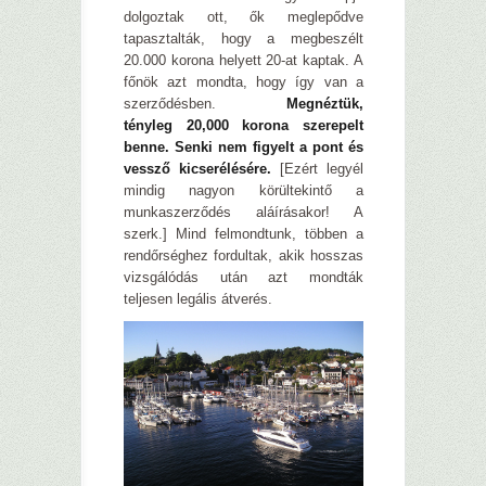
dolgoztak ott, ők meglepődve
tapasztalták, hogy a megbeszélt
20.000 korona helyett 20-at kaptak. A
főnök azt mondta, hogy így van a
szerződésben.
Megnéztük,
tényleg 20,000 korona szerepelt
benne. Senki nem figyelt a pont és
vessző kicserélésére.
[Ezért legyél
mindig nagyon körültekintő a
munkaszerződés aláírásakor! A
szerk.] Mind felmondtunk, többen a
rendőrséghez fordultak, akik hosszas
vizsgálódás után azt mondták
teljesen legális átverés.