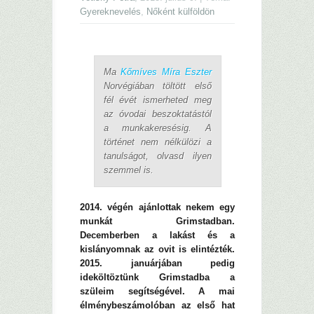
Gyereknevelés
,
Nőként külföldön
Ma
Kőmíves Míra Eszter
Norvégiában töltött első
fél évét ismerheted meg
az óvodai beszoktatástól
a munkakeresésig. A
történet nem nélkülözi a
tanulságot, olvasd ilyen
szemmel is.
2014. végén ajánlottak nekem egy
munkát Grimstadban.
Decemberben a lakást és a
kislányomnak az ovit is elintézték.
2015. januárjában pedig
ideköltöztünk Grimstadba a
szüleim segítségével. A mai
élménybeszámolóban az első hat