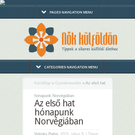
PAGES NAVIGATION MENU
CATEGORIES NAVIGATION MENU
Kezdőlap
»
Gyereknevelés
»
Az első hat
hónapunk Norvégiában
Az első hat
hónapunk
Norvégiában
Votisky Petra
, 2015. július 9. | Téma: