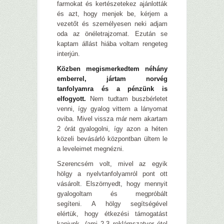
farmokat és kertészetekez ajánlották
és azt, hogy menjek be, kérjem a
vezetőt és személyesen neki adjam
oda az önéletrajzomat. Ezután se
kaptam állást hiába voltam rengeteg
interjún.
Közben megismerkedtem néhány
emberrel, jártam norvég
tanfolyamra és a pénzünk is
elfogyott.
Nem tudtam buszbérletet
venni, így gyalog vittem a lányomat
oviba. Mivel vissza már nem akartam
2 órát gyalogolni, így azon a héten
közeli bevásárló központban ültem le
a leveleimet megnézni.
Szerencsém volt, mivel az egyik
hölgy a nyelvtanfolyamról pont ott
vásárolt. Elszörnyedt, hogy mennyit
gyalogoltam és megpróbált
segíteni. A hölgy segítségével
elértük, hogy étkezési támogatást
kapjunk, (ami 2-3 reklámszatyor étel