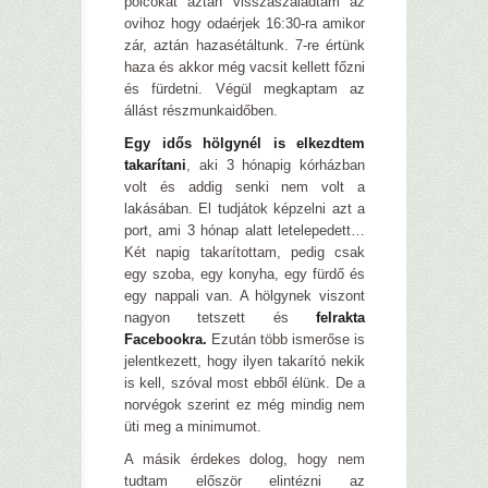
polcokat aztán visszaszaladtam az
ovihoz hogy odaérjek 16:30-ra amikor
zár, aztán hazasétáltunk. 7-re értünk
haza és akkor még vacsit kellett főzni
és fürdetni. Végül megkaptam az
állást részmunkaidőben.
Egy idős hölgynél is elkezdtem
takarítani
, aki 3 hónapig kórházban
volt és addig senki nem volt a
lakásában. El tudjátok képzelni azt a
port, ami 3 hónap alatt letelepedett…
Két napig takarítottam, pedig csak
egy szoba, egy konyha, egy fürdő és
egy nappali van. A hölgynek viszont
nagyon tetszett és
felrakta
Facebookra.
Ezután több ismerőse is
jelentkezett, hogy ilyen takarító nekik
is kell, szóval most ebből élünk. De a
norvégok szerint ez még mindig nem
üti meg a minimumot.
A másik érdekes dolog, hogy nem
tudtam először elintézni az