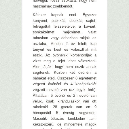
norvégok rossz szokása, hogy nem
használnak zsebkendőt.
Kétszer kapnak enni. Egyszer
kenyeret, paprikát, uborkát, sajtot,
felvágottat felszeletelve, a kaviárt,
sonkakrémet, májkrémet, vajat
tubusban vagy dobozban rakják az
asztalra. Minden 2 év feletti kap
tányért és kést és választhat mit
eszik. Az óvónénik körbehordják a
vizet meg a tejet lehet választani.
Akin látják, hogy nem eszik annak
segítenek. Közben két óvónéni a
babákat eteti. Összesen 8 egyetemet
végzett óvónéni és 4 középiskolát
végzett nevelő van (az egyik férfi).
Általában 6 óvónő és 2 nevelő van
velük, csak kiránduláskor van ott
mindenki. 28 gyerek van ott 9
hónapostól 5 évesig vegyesen.
Második étkezés knekkebrø ,ami
keksz-szerü, de mindenféle magok