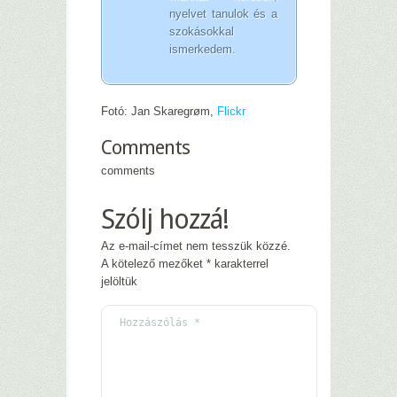
nyelvet tanulok és a
szokásokkal
ismerkedem.
Fotó: Jan Skaregrøm,
Flickr
Comments
comments
Szólj hozzá!
Az e-mail-címet nem tesszük közzé.
A kötelező mezőket
*
karakterrel
jelöltük