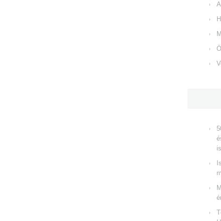
A
H
M
Ö
V
5
é
i
I
m
M
é
T