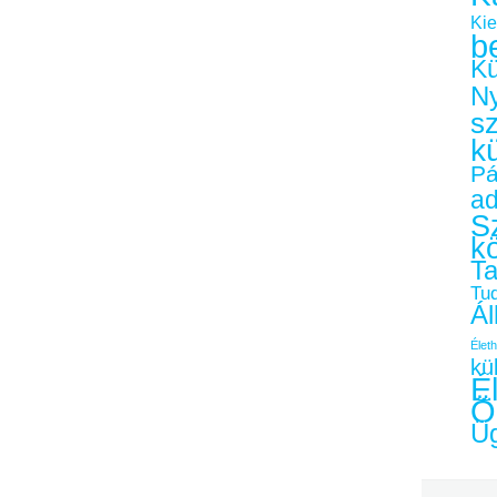
Kie
b
Kü
Ny
s
k
Pá
a
Sz
k
Ta
Tu
Ál
Életh
kü
É
Ö
Üg