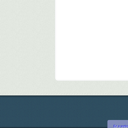
Ez a webo