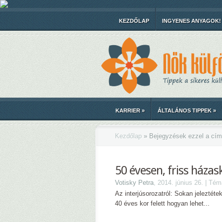
KEZDŐLAP
INGYENES ANYAGOK!
KARRIER
»
ÁLTALÁNOS TIPPEK
»
Kezdőlap
»
Bejegyzések ezzel a cím
50 évesen, friss háza
Votisky Petra
, 2014. június 26. | Té
Az interjúsorozatról: Sokan jelezté
40 éves kor felett hogyan lehet...