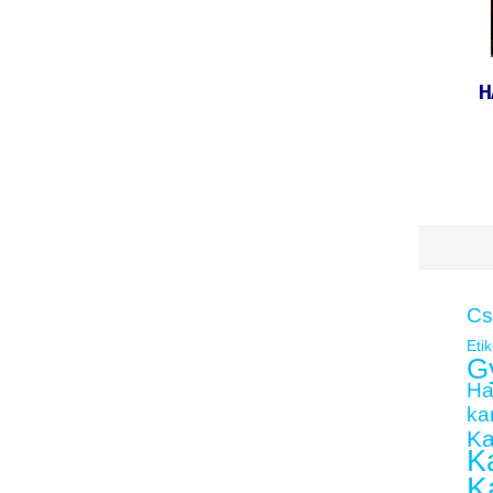
H
Cs
Etik
G
Ha
kar
Ka
Ka
K