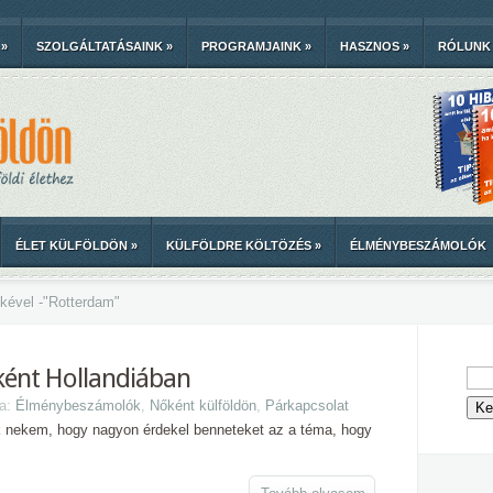
»
SZOLGÁLTATÁSAINK
»
PROGRAMJAINK
»
HASZNOS
»
RÓLUNK
ÉLET KÜLFÖLDÖN
»
KÜLFÖLDRE KÖLTÖZÉS
»
ÉLMÉNYBESZÁMOLÓK
kével -
"
Rotterdam"
sként Hollandiában
ma:
Élménybeszámolók
,
Nőként külföldön
,
Párkapcsolat
tek nekem, hogy nagyon érdekel benneteket az a téma, hogy