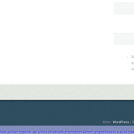
5
é
i
Motor:
WordPress
| S
ldal sütiket használ. Az Uniós törvények értelmében kérem, engedélyezze a sütik hasz