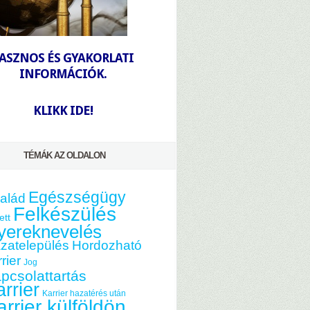
-
ASZNOS ÉS GYAKORLATI
INFORMÁCIÓK.
-
KLIKK IDE!
TÉMÁK AZ OLDALON
Egészségügy
alád
Felkészülés
ett
yereknevelés
zatelepülés
Hordozható
rier
Jog
pcsolattartás
rrier
Karrier hazatérés után
arrier külföldön