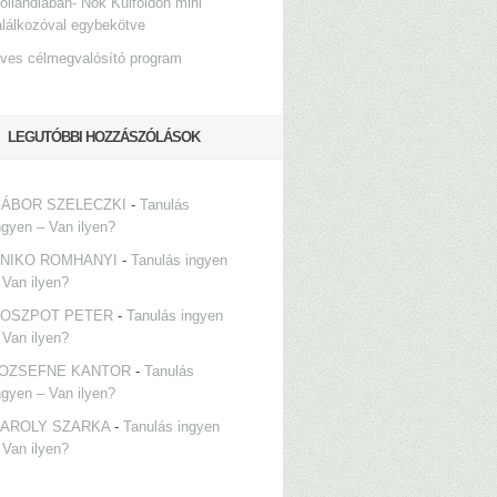
ollandiában- Nők Külföldön mini
alálkozóval egybekötve
ves célmegvalósító program
LEGUTÓBBI HOZZÁSZÓLÁSOK
ÁBOR SZELECZKI
-
Tanulás
ngyen – Van ilyen?
NIKO ROMHANYI
-
Tanulás ingyen
 Van ilyen?
OSZPOT PETER
-
Tanulás ingyen
 Van ilyen?
OZSEFNE KANTOR
-
Tanulás
ngyen – Van ilyen?
AROLY SZARKA
-
Tanulás ingyen
 Van ilyen?