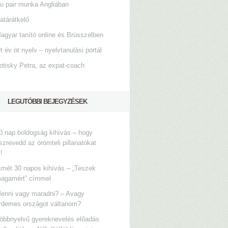
u pair munka Angliában
atárátkelő
agyar tanító online és Brüsszelben
t év öt nyelv – nyelvtanulási portál
otisky Petra, az expat-coach
LEGUTÓBBI BEJEGYZÉSEK
0 nap boldogság kihívás – hogy
szrevedd az örömteli pillanatokat
s!
smét 30 napos kihívás – „Teszek
agamért” címmel
enni vagy maradni? – Avagy
rdemes országot váltanom?
öbbnyelvű gyereknevelés előadás