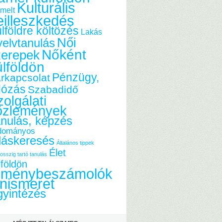
Kulturális
melt
eilleszkedés
lföldre költözés
Lakás
Női
elvtanulás
Nőként
zerepek
ülföldön
Pénzügy,
rkapcsolat
dózás
Szabadidő
olgálati
özlemények
nulás, képzés
dományos
láskeresés
Általános tippek
Élet
osszig tartó tanulás
lföldön
lménybeszámolók
nismeret
yintézés