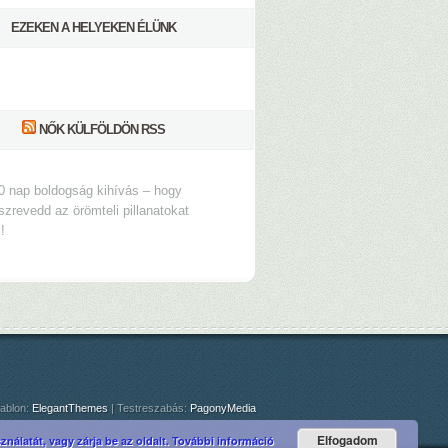
EZEKEN A HELYEKEN ÉLÜNK
NŐK KÜLFÖLDÖN RSS
0 nap boldogság kihívás – hogy
szrevedd az örömteli pillanatokat
s!
ablon:
ElegantThemes
| Testreszabás:
PagonyMedia
Elfogadom
nálatát, vagy zárja be az oldalt.
További információ