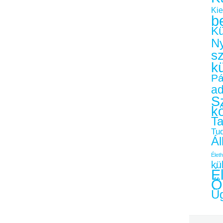
Kie
b
Kü
Ny
s
k
Pá
a
Sz
k
Ta
Tu
Ál
Életh
kü
É
Ö
Üg