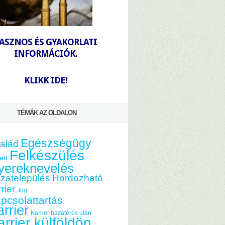
-
ASZNOS ÉS GYAKORLATI
INFORMÁCIÓK.
-
KLIKK IDE!
TÉMÁK AZ OLDALON
Egészségügy
alád
Felkészülés
ett
yereknevelés
zatelepülés
Hordozható
rier
Jog
pcsolattartás
rrier
Karrier hazatérés után
arrier külföldön