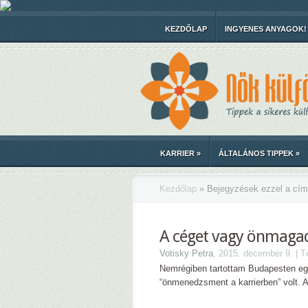
KEZDŐLAP
INGYENES ANYAGOK!
KARRIER
»
ÁLTALÁNOS TIPPEK
»
Kezdőlap
»
Bejegyzések ezzel a cím
A céget vagy önmagad
Votisky Petra
, 2015. december 9. | 
Nemrégiben tartottam Budapesten eg
“önmenedzsment a karrierben” volt. Ar