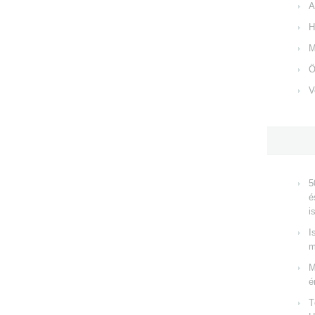
A
H
M
Ö
V
5
é
i
I
m
M
é
T