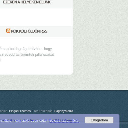
EZEKEN A HELYEKEN ÉLÜNK
NŐK KÜLFÖLDÖN RSS
0 nap boldogság kihívás – hogy
szrevedd az örömteli pillanatokat
s!
ablon:
ElegantThemes
| Testreszabás:
PagonyMedia
Elfogadom
nálatát, vagy zárja be az oldalt.
További információ