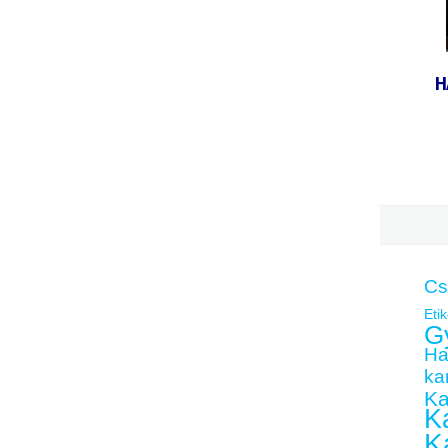
H
Cs
Etik
G
Ha
kar
Ka
Ka
K