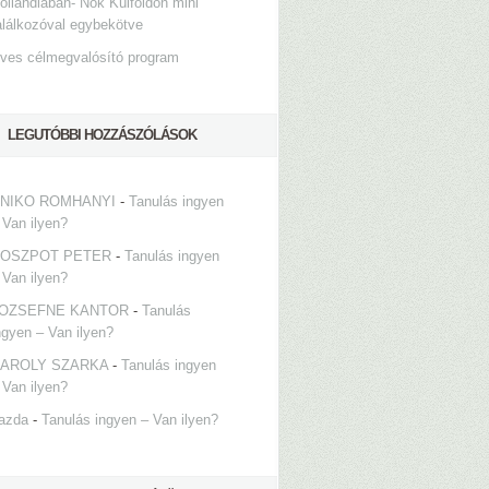
ollandiában- Nők Külföldön mini
alálkozóval egybekötve
ves célmegvalósító program
LEGUTÓBBI HOZZÁSZÓLÁSOK
NIKO ROMHANYI
-
Tanulás ingyen
 Van ilyen?
OSZPOT PETER
-
Tanulás ingyen
 Van ilyen?
OZSEFNE KANTOR
-
Tanulás
ngyen – Van ilyen?
AROLY SZARKA
-
Tanulás ingyen
 Van ilyen?
azda
-
Tanulás ingyen – Van ilyen?