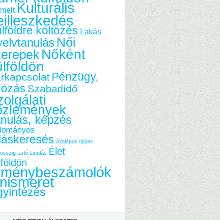
Kulturális
melt
eilleszkedés
lföldre költözés
Lakás
Női
elvtanulás
Nőként
zerepek
ülföldön
Pénzügy,
rkapcsolat
dózás
Szabadidő
olgálati
özlemények
nulás, képzés
dományos
láskeresés
Általános tippek
Élet
osszig tartó tanulás
lföldön
lménybeszámolók
nismeret
yintézés