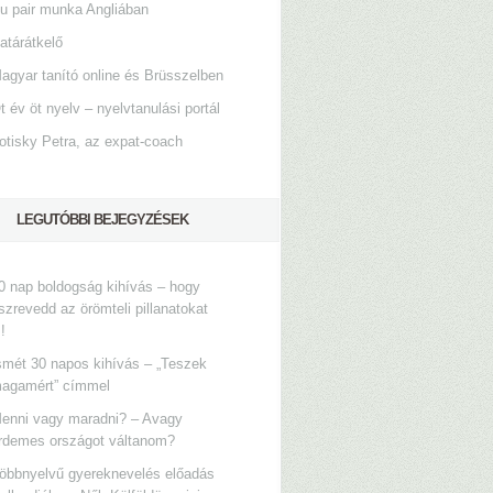
u pair munka Angliában
atárátkelő
agyar tanító online és Brüsszelben
t év öt nyelv – nyelvtanulási portál
otisky Petra, az expat-coach
LEGUTÓBBI BEJEGYZÉSEK
0 nap boldogság kihívás – hogy
szrevedd az örömteli pillanatokat
s!
smét 30 napos kihívás – „Teszek
agamért” címmel
enni vagy maradni? – Avagy
rdemes országot váltanom?
öbbnyelvű gyereknevelés előadás