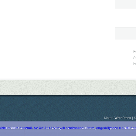
5
é
i
Motor:
WordPress
| S
ldal sütiket használ. Az Uniós törvények értelmében kérem, engedélyezze a sütik hasz