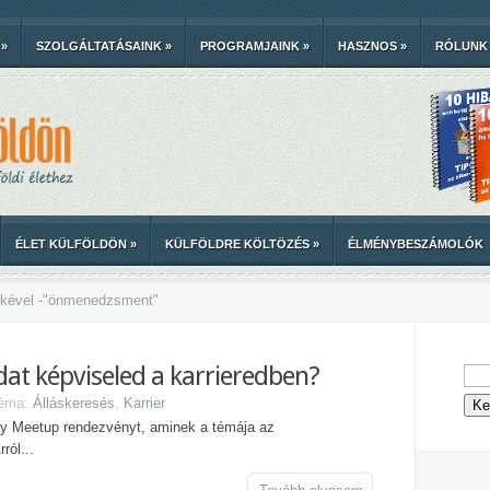
»
SZOLGÁLTATÁSAINK
»
PROGRAMJAINK
»
HASZNOS
»
RÓLUNK
ÉLET KÜLFÖLDÖN
»
KÜLFÖLDRE KÖLTÖZÉS
»
ÉLMÉNYBESZÁMOLÓK
kével -
"
önmenedzsment"
at képviseled a karrieredben?
Téma:
Álláskeresés
,
Karrier
y Meetup rendezvényt, aminek a témája az
ról...