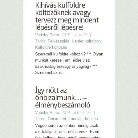
Kihívás külföldre
költözőknek avagy
tervezz meg mindent
lépésről lépésre!
Votisky Petra
, 2015. július 20. |
Téma:
Felkészülés
,
Karrier külföldön
,
Külföldre költözés
Szeretnél külföldre költözni? *** Olyan
munkát keresel, ami előre visz
szakmailag és/vagy anyagilag? ***
Szeretnél azok...
Így nőtt az
önbizalmunk… –
élménybeszámoló
Votisky Petra
, 2014. október 22. |
Téma:
Önismeret
,
Tanulás, képzés
Végső soron az ember mindig csak
azt találja el, amit célba vesz. Ezért
úgy kellene, hogy minél magasabbra