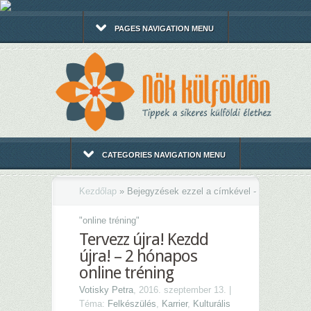
PAGES NAVIGATION MENU
CATEGORIES NAVIGATION MENU
Kezdőlap
»
Bejegyzések ezzel a címkével -
"
online tréning"
Tervezz újra! Kezdd
újra! – 2 hónapos
online tréning
Votisky Petra
, 2016. szeptember 13. |
Téma:
Felkészülés
,
Karrier
,
Kulturális