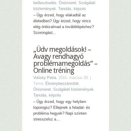
beilleszkedés
,
Önismeret
,
Szolgálati
közlemények
,
Tanulás, képzés
– Úgy érzed, hogy elakadtál az
életedben? Úgy érzed, hogy nincs
elég önbizalmad a továbblépéshez?
Szorongást...
„Üdv megoldások! –
Avagy rendhagyó
problémamegoldás” –
Online tréning
Votisky Petra
, 2016. március 20. |
Téma:
Élménybeszámolók
,
Önismeret
,
Szolgálati közlemények
,
Tanulás, képzés
– Úgy érzed, hogy egy helyben
toporogsz? Ellepnek a feladat- és
probléma hegyek? Napi szinten
stresszelsz a...