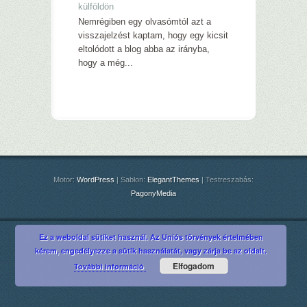
külföldön
Nemrégiben egy olvasómtól azt a
visszajelzést kaptam, hogy egy kicsit
eltolódott a blog abba az irányba,
hogy a még...
Motor:
WordPress
| Sablon:
ElegantThemes
| Testreszabás:
PagonyMedia
Ez a weboldal sütiket használ. Az Uniós törvények értelmében
kérem, engedélyezze a sütik használatát, vagy zárja be az oldalt.
Elfogadom
További információ