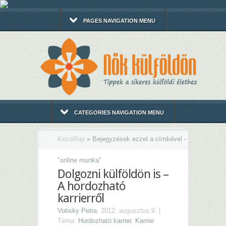
PAGES NAVIGATION MENU
CATEGORIES NAVIGATION MENU
Kezdőlap
»
Bejegyzések ezzel a címkével -
"
online munka"
Dolgozni külföldön is –
A hordozható
karrierről
Votisky Petra
, 2012. augusztus 9. |
Téma:
Hordozható karrier
,
Karrier