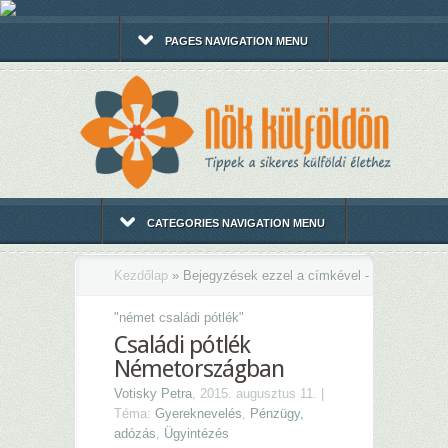
PAGES NAVIGATION MENU
CATEGORIES NAVIGATION MENU
Kezdőlap
»
Bejegyzések ezzel a címkével -
"
német családi pótlék"
Családi pótlék
Németországban
Votisky Petra
, 2015. augusztus 11. |
Téma:
Gyereknevelés
,
Pénzügy,
adózás
,
Ügyintézés