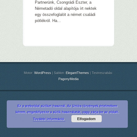
Partnerünk, Csongrádi Eszter, a
Németadó oldal alapítója írt nektek
egy összefoglalót a német családi
pótlékról. Ha...
Motor:
WordPress
| Sablon:
ElegantThemes
| Testreszabás:
PagonyMedia
Ez a weboldal sütiket használ. Az Uniós törvények értelmében
kérem, engedélyezze a sütik használatát, vagy zárja be az oldalt.
Elfogadom
További információ