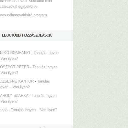
ollandiában- Nők Külföldön mini
alálkozóval egybekötve
ves célmegvalósító program
LEGUTÓBBI HOZZÁSZÓLÁSOK
NIKO ROMHANYI
-
Tanulás ingyen
 Van ilyen?
OSZPOT PETER
-
Tanulás ingyen
 Van ilyen?
OZSEFNE KANTOR
-
Tanulás
ngyen – Van ilyen?
AROLY SZARKA
-
Tanulás ingyen
 Van ilyen?
azda
-
Tanulás ingyen – Van ilyen?