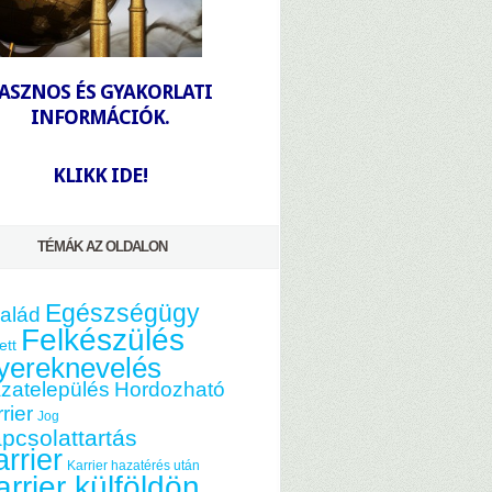
-
ASZNOS ÉS GYAKORLATI
INFORMÁCIÓK.
-
KLIKK IDE!
TÉMÁK AZ OLDALON
Egészségügy
alád
Felkészülés
ett
yereknevelés
zatelepülés
Hordozható
rier
Jog
pcsolattartás
rrier
Karrier hazatérés után
arrier külföldön