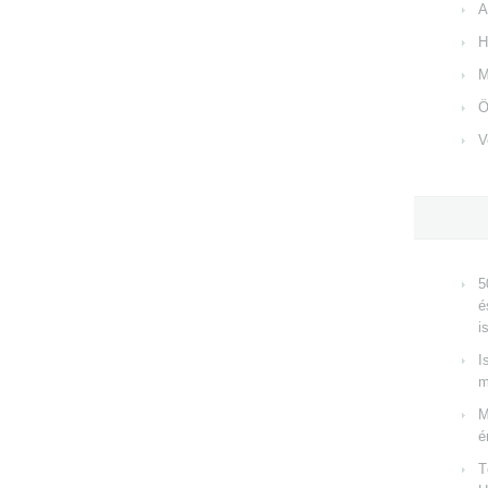
A
H
M
Ö
V
5
é
i
I
m
M
é
T