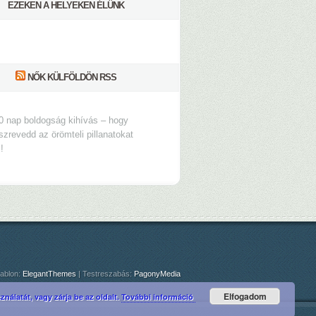
EZEKEN A HELYEKEN ÉLÜNK
NŐK KÜLFÖLDÖN RSS
0 nap boldogság kihívás – hogy
szrevedd az örömteli pillanatokat
s!
ablon:
ElegantThemes
| Testreszabás:
PagonyMedia
Elfogadom
nálatát, vagy zárja be az oldalt.
További információ