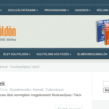
»
SZOLGÁLTATÁSAINK
»
PROGRAMJAINK
»
HASZNOS
»
RÓLUNK
ÉLET KÜLFÖLDÖN
»
KÜLFÖLDRE KÖLTÖZÉS
»
ÉLMÉNYBESZÁMOLÓK
kével -
"
munkaerőpiaci tükör"
ek
| Téma:
Gyereknevelés
,
Kiemelt
,
Tudományos
te által nemrégiben megjelentetett Munkaerőpiaci Tükör