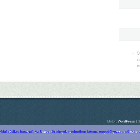
5
é
i
Motor:
WordPress
| S
ldal sütiket használ. Az Uniós törvények értelmében kérem, engedélyezze a sütik hasz