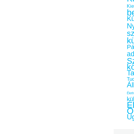
Kie
b
Kü
Ny
s
k
Pá
a
Sz
k
Ta
Tu
Ál
Életh
kü
É
Ö
Üg