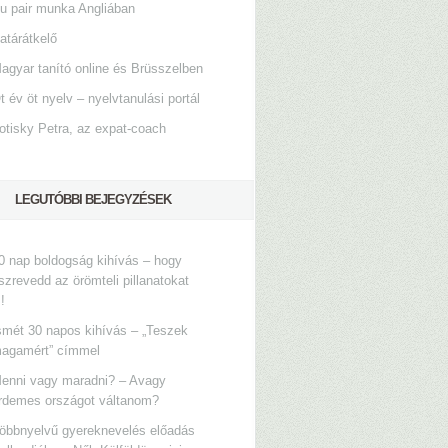
u pair munka Angliában
atárátkelő
agyar tanító online és Brüsszelben
t év öt nyelv – nyelvtanulási portál
otisky Petra, az expat-coach
LEGUTÓBBI BEJEGYZÉSEK
0 nap boldogság kihívás – hogy
szrevedd az örömteli pillanatokat
s!
smét 30 napos kihívás – „Teszek
agamért” címmel
enni vagy maradni? – Avagy
rdemes országot váltanom?
öbbnyelvű gyereknevelés előadás