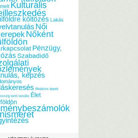
Kulturális
melt
eilleszkedés
lföldre költözés
Lakás
Női
elvtanulás
Nőként
zerepek
ülföldön
Pénzügy,
rkapcsolat
dózás
Szabadidő
olgálati
özlemények
nulás, képzés
dományos
láskeresés
Általános tippek
Élet
osszig tartó tanulás
lföldön
lménybeszámolók
nismeret
yintézés