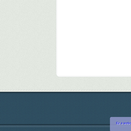
Ez a webo