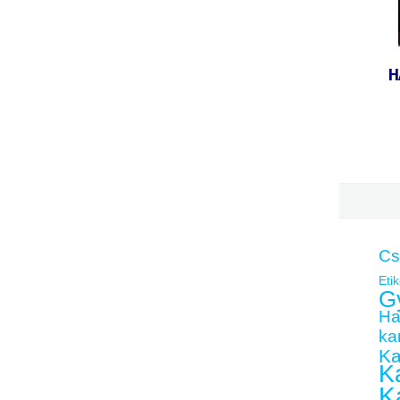
H
Cs
Etik
G
Ha
kar
Ka
Ka
K