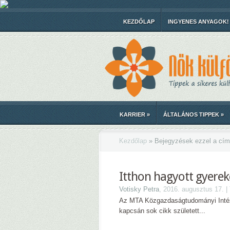
KEZDŐLAP
INGYENES ANYAGOK!
KARRIER
»
ÁLTALÁNOS TIPPEK
»
Kezdőlap
»
Bejegyzések ezzel a cím
Itthon hagyott gyerek
Votisky Petra
, 2016. augusztus 17. 
Az MTA Közgazdaságtudományi Intéze
kapcsán sok cikk született...