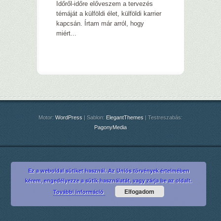
Időről-időre előveszem a tervezés
témáját a külföldi élet, külföldi karrier
kapcsán. Írtam már arról, hogy
miért...
Motor:
WordPress
| Sablon:
ElegantThemes
| Testreszabás:
PagonyMedia
Ez a weboldal sütiket használ. Az Uniós törvények értelmében
kérem, engedélyezze a sütik használatát, vagy zárja be az oldalt.
Elfogadom
További információ