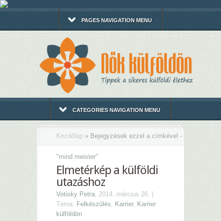
PAGES NAVIGATION MENU
CATEGORIES NAVIGATION MENU
Kezdőlap
»
Bejegyzések ezzel a címkével -
"
mind meister"
Elmetérkép a külföldi
utazáshoz
Votisky Petra
, 2014. március 26. |
Téma:
Felkészülés
,
Karrier
,
Karrier
külföldön