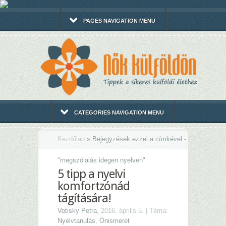
PAGES NAVIGATION MENU
CATEGORIES NAVIGATION MENU
Kezdőlap
»
Bejegyzések ezzel a címkével -
"
megszólalás idegen nyelven"
5 tipp a nyelvi
komfortzónád
tágítására!
Votisky Petra
, 2016. április 5. | Téma:
Nyelvtanulás
,
Önismeret