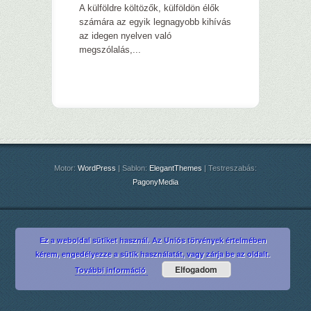
A külföldre költözők, külföldön élők
számára az egyik legnagyobb kihívás
az idegen nyelven való
megszólalás,...
Motor:
WordPress
| Sablon:
ElegantThemes
| Testreszabás:
PagonyMedia
Ez a weboldal sütiket használ. Az Uniós törvények értelmében
kérem, engedélyezze a sütik használatát, vagy zárja be az oldalt.
Elfogadom
További információ