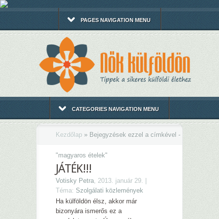
PAGES NAVIGATION MENU
CATEGORIES NAVIGATION MENU
Kezdőlap
»
Bejegyzések ezzel a címkével -
"
magyaros ételek"
JÁTÉK!!!
Votisky Petra
, 2013. január 29. |
Téma:
Szolgálati közlemények
Ha külföldön élsz, akkor már
bizonyára ismerős ez a