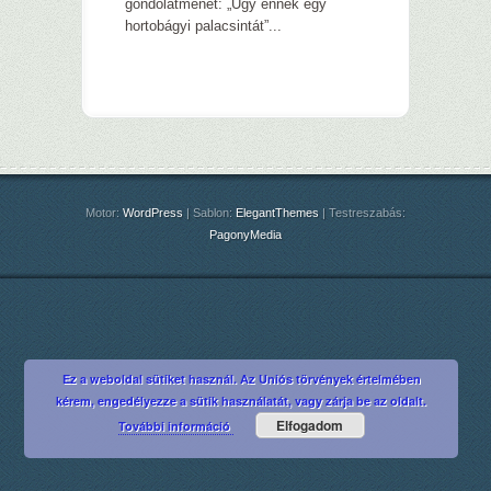
gondolatmenet: „Úgy ennék egy
hortobágyi palacsintát”...
Motor:
WordPress
| Sablon:
ElegantThemes
| Testreszabás:
PagonyMedia
Ez a weboldal sütiket használ. Az Uniós törvények értelmében
kérem, engedélyezze a sütik használatát, vagy zárja be az oldalt.
Elfogadom
További információ