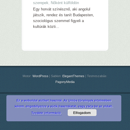
szerepek
,
Nőként külföldön
Egy horvát színésznő, aki angolul
játszik, rendez és tanít Budapesten,
szociológus szemmel figyeli a
kultúrák közti...
Motor:
WordPress
| Sablon:
ElegantThemes
| Testreszabás:
PagonyMedia
Ez a weboldal sütiket használ. Az Uniós törvények értelmében
kérem, engedélyezze a sütik használatát, vagy zárja be az oldalt.
Elfogadom
További információ