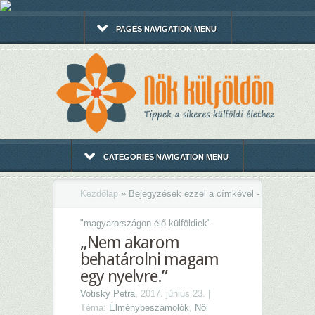
PAGES NAVIGATION MENU
CATEGORIES NAVIGATION MENU
Kezdőlap
»
Bejegyzések ezzel a címkével -
"
magyarországon élő külföldiek"
„Nem akarom
behatárolni magam
egy nyelvre.”
Votisky Petra
, 2017. június 23. |
Téma:
Élménybeszámolók
,
Női