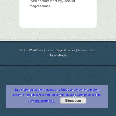
Ilyen szokott lenni egy kisállat
megvásárlása...
Motor:
WordPress
| Sablon:
ElegantThemes
| Testreszabás:
PagonyMedia
Ez a weboldal sütiket használ. Az Uniós törvények értelmében
kérem, engedélyezze a sütik használatát, vagy zárja be az oldalt.
Elfogadom
További információ