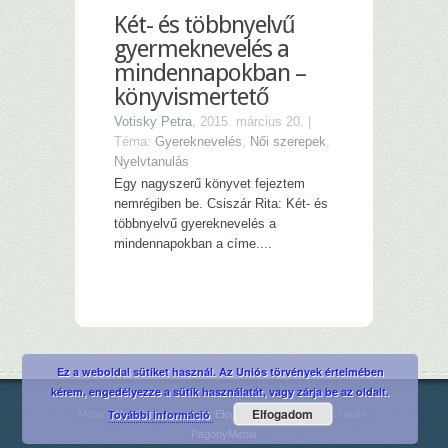
Két- és többnyelvű
gyermeknevelés a
mindennapokban –
könyvismertető
Votisky Petra
, 2015. március 20. |
Téma:
Gyereknevelés
,
Női szerepek
,
Nyelvtanulás
Egy nagyszerű könyvet fejeztem
nemrégiben be. Csiszár Rita: Két- és
többnyelvű gyereknevelés a
mindennapokban a címe....
Ez a weboldal sütiket használ. Az Uniós törvények értelmében
kérem, engedélyezze a sütik használatát, vagy zárja be az oldalt.
Elfogadom
További információ
Motor:
WordPress
| Sablon:
ElegantThemes
| Testreszabás:
PagonyMedia