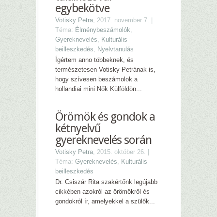
egybekötve
Votisky Petra
, 2017. november 7. |
Téma:
Élménybeszámolók
,
Gyereknevelés
,
Kulturális
beilleszkedés
,
Nyelvtanulás
Ígértem anno többeknek, és
természetesen Votisky Petrának is,
hogy szívesen beszámolok a
hollandiai mini Nők Külföldön...
Örömök és gondok a
kétnyelvű
gyereknevelés során
Votisky Petra
, 2015. október 26. |
Téma:
Gyereknevelés
,
Kulturális
beilleszkedés
Dr. Csiszár Rita szakértőnk legújabb
cikkében azokról az örömökről és
gondokról ír, amelyekkel a szülők...