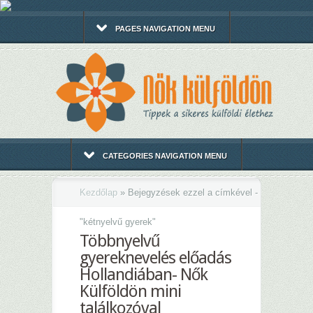
PAGES NAVIGATION MENU
CATEGORIES NAVIGATION MENU
Kezdőlap
»
Bejegyzések ezzel a címkével -
"
kétnyelvű gyerek"
Többnyelvű
gyereknevelés előadás
Hollandiában- Nők
Külföldön mini
találkozóval