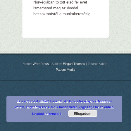
Norvégiában töltött első fél évét
ismerheted meg az óvodai
beszoktatástól a munkakeresésig....
Motor:
WordPress
| Sablon:
ElegantThemes
| Testreszabás:
PagonyMedia
Ez a weboldal sütiket használ. Az Uniós törvények értelmében
kérem, engedélyezze a sütik használatát, vagy zárja be az oldalt.
Elfogadom
További információ