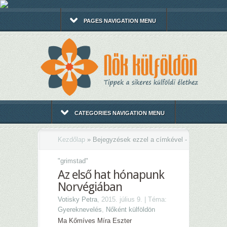
PAGES NAVIGATION MENU
CATEGORIES NAVIGATION MENU
Kezdőlap
»
Bejegyzések ezzel a címkével -
"
grimstad"
Az első hat hónapunk
Norvégiában
Votisky Petra
, 2015. július 9. | Téma:
Gyereknevelés
,
Nőként külföldön
Ma Kőmíves Míra Eszter