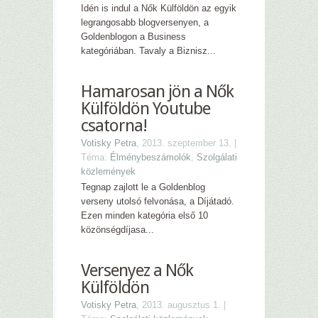
Idén is indul a Nők Külföldön az egyik
legrangosabb blogversenyen, a
Goldenblogon a Business
kategóriában. Tavaly a Biznisz...
Hamarosan jön a Nők
Külföldön Youtube
csatorna!
Votisky Petra
, 2013. szeptember 13. |
Téma:
Élménybeszámolók
,
Szolgálati
közlemények
Tegnap zajlott le a Goldenblog
verseny utolsó felvonása, a Díjátadó.
Ezen minden kategória első 10
közönségdíjasa...
Versenyez a Nők
Külföldön
Votisky Petra
, 2013. augusztus 1. |