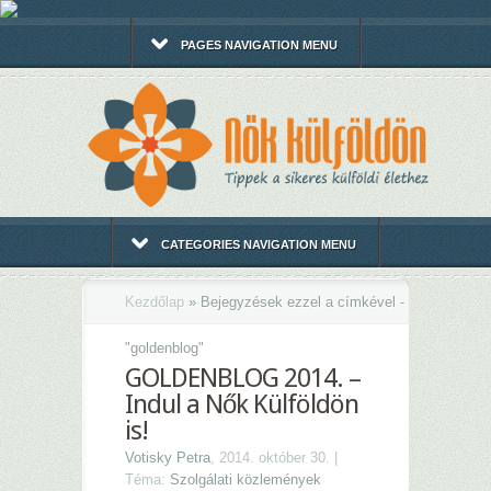
PAGES NAVIGATION MENU
CATEGORIES NAVIGATION MENU
Kezdőlap
»
Bejegyzések ezzel a címkével -
"
goldenblog"
GOLDENBLOG 2014. –
Indul a Nők Külföldön
is!
Votisky Petra
, 2014. október 30. |
Téma:
Szolgálati közlemények