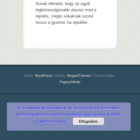
Annak ellenére, hogy az egyik
legbiztonságosabb utazási mód a
repülés, mégis sokaknak szorul
össze a gyomra, ha repülőre...
Motor:
WordPress
| Sablon:
ElegantThemes
| Testreszabás:
PagonyMedia
Ez a weboldal sütiket használ. Az Uniós törvények értelmében
kérem, engedélyezze a sütik használatát, vagy zárja be az oldalt.
Elfogadom
További információ