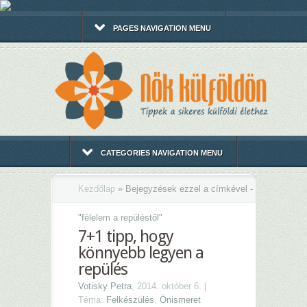
PAGES NAVIGATION MENU
CATEGORIES NAVIGATION MENU
Kezdőlap
»
Bejegyzések ezzel a címkével -
"
félelem a repüléstől"
7+1 tipp, hogy
könnyebb legyen a
repülés
Votisky Petra
, 2014. október 6. |
Téma:
Felkészülés
,
Önismeret