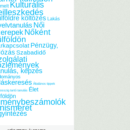
Kulturális
melt
eilleszkedés
lföldre költözés
Lakás
Női
elvtanulás
Nőként
zerepek
ülföldön
Pénzügy,
rkapcsolat
dózás
Szabadidő
olgálati
özlemények
nulás, képzés
dományos
láskeresés
Általános tippek
Élet
osszig tartó tanulás
lföldön
lménybeszámolók
nismeret
yintézés