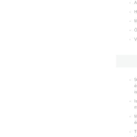
A
H
M
Ö
V
5
é
i
I
m
M
é
T