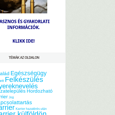
-
ASZNOS ÉS GYAKORLATI
INFORMÁCIÓK.
-
KLIKK IDE!
TÉMÁK AZ OLDALON
Egészségügy
alád
Felkészülés
ett
yereknevelés
zatelepülés
Hordozható
rier
Jog
pcsolattartás
rrier
Karrier hazatérés után
arrier külföldön