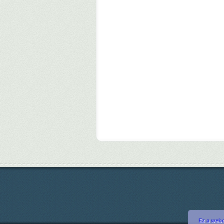
Ez a webo