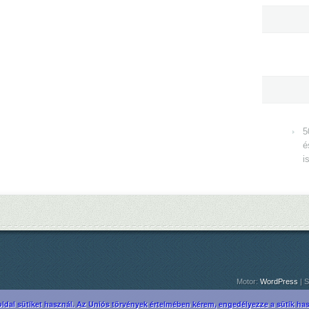
5
é
i
Motor:
WordPress
| S
ldal sütiket használ. Az Uniós törvények értelmében kérem, engedélyezze a sütik hasz