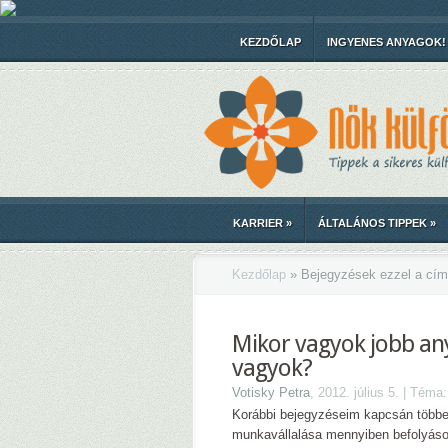
KEZDŐLAP
INGYENES ANYAGOK!
KARRIER
»
ÁLTALÁNOS TIPPEK
»
Kezdőlap
»
Bejegyzések ezzel a cím
Mikor vagyok jobb an
vagyok?
Votisky Petra
, 2012. július 5. | Téma
Korábbi bejegyzéseim kapcsán többet
munkavállalása mennyiben befolyásol