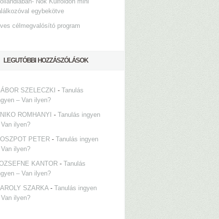
ollandiában- Nők Külföldön mini
alálkozóval egybekötve
ves célmegvalósító program
LEGUTÓBBI HOZZÁSZÓLÁSOK
ÁBOR SZELECZKI
-
Tanulás
ngyen – Van ilyen?
NIKO ROMHANYI
-
Tanulás ingyen
 Van ilyen?
OSZPOT PETER
-
Tanulás ingyen
 Van ilyen?
OZSEFNE KANTOR
-
Tanulás
ngyen – Van ilyen?
AROLY SZARKA
-
Tanulás ingyen
 Van ilyen?