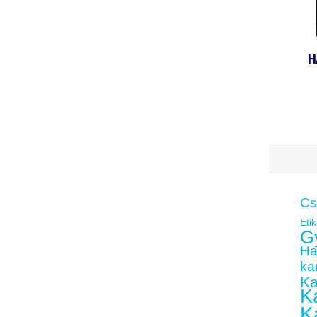
H
Cs
Etik
G
Ha
kar
Ka
Ka
K