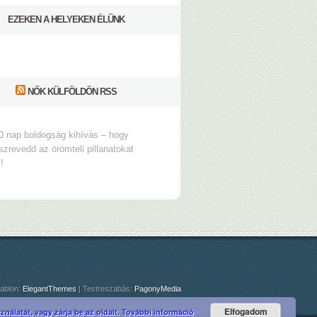
EZEKEN A HELYEKEN ÉLÜNK
NŐK KÜLFÖLDÖN RSS
0 nap boldogság kihívás – hogy
szrevedd az örömteli pillanatokat
s!
ablon:
ElegantThemes
| Testreszabás:
PagonyMedia
Elfogadom
nálatát, vagy zárja be az oldalt.
További információ