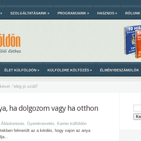
»
SZOLGÁLTATÁSAINK
»
PROGRAMJAINK
»
HASZNOS
»
RÓLUNK
ÉLET KÜLFÖLDÖN
»
KÜLFÖLDRE KÖLTÖZÉS
»
ÉLMÉNYBESZÁMOLÓK
kével -
"
elég jó szülő"
ya, ha dolgozom vagy ha otthon
:
Álláskeresés
,
Gyereknevelés
,
Karrier külföldön
ekben felmerült az a kérdés, hogy vajon az anya
ja...