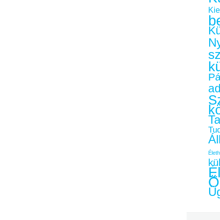
Kie
b
Kü
Ny
s
k
Pá
a
Sz
k
Ta
Tu
Ál
Életh
kü
É
Ö
Üg