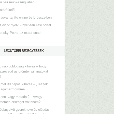
u pair munka Angliában
atárátkelő
agyar tanító online és Brüsszelben
t év öt nyelv – nyelvtanulási portál
otisky Petra, az expat-coach
LEGUTÓBBI BEJEGYZÉSEK
0 nap boldogság kihívás – hogy
szrevedd az örömteli pillanatokat
s!
smét 30 napos kihívás – „Teszek
agamért” címmel
enni vagy maradni? – Avagy
rdemes országot váltanom?
öbbnyelvű gyereknevelés előadás