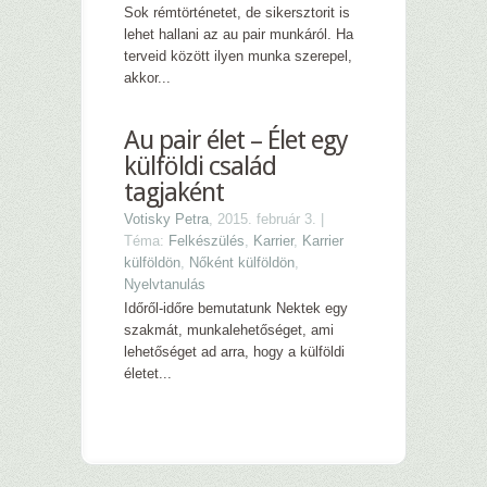
Sok rémtörténetet, de sikersztorit is
lehet hallani az au pair munkáról. Ha
terveid között ilyen munka szerepel,
akkor...
Au pair élet – Élet egy
külföldi család
tagjaként
Votisky Petra
, 2015. február 3. |
Téma:
Felkészülés
,
Karrier
,
Karrier
külföldön
,
Nőként külföldön
,
Nyelvtanulás
Időről-időre bemutatunk Nektek egy
szakmát, munkalehetőséget, ami
lehetőséget ad arra, hogy a külföldi
életet...