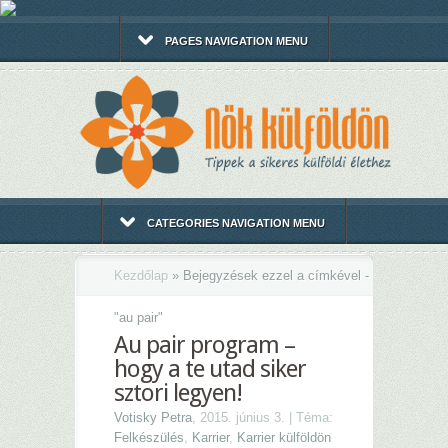
PAGES NAVIGATION MENU
CATEGORIES NAVIGATION MENU
Kezdőlap
»
Bejegyzések ezzel a címkével -
"
au pair"
Au pair program –
hogy a te utad siker
sztori legyen!
Votisky Petra
, 2015. június 3. | Téma:
Felkészülés
,
Karrier
,
Karrier külföldön