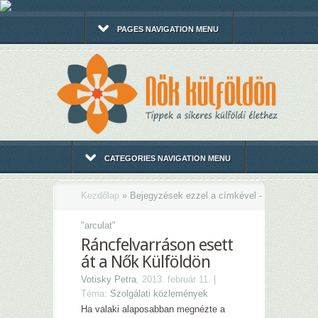
PAGES NAVIGATION MENU
CATEGORIES NAVIGATION MENU
Kezdőlap
»
Bejegyzések ezzel a címkével -
"
arculat"
Ráncfelvarráson esett
át a Nők Külföldön
Votisky Petra
, 2013. február 11. |
Téma:
Szolgálati közlemények
Ha valaki alaposabban megnézte a