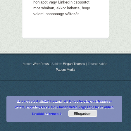
honlapot vagy LinkedIn csoportot
mostabában, akkor láthatta, hogy
valami naaaaaagy változás...
Motor:
WordPress
| Sablon:
ElegantThemes
| Testreszabás:
PagonyMedia
Ez a weboldal sütiket használ. Az Uniós törvények értelmében
kérem, engedélyezze a sütik használatát, vagy zárja be az oldalt.
Elfogadom
További információ