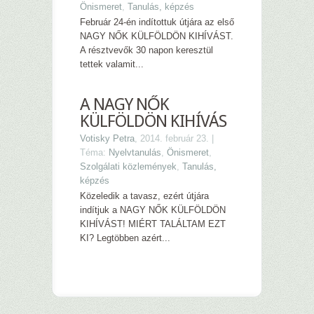
Önismeret
,
Tanulás, képzés
Február 24-én indítottuk útjára az első
NAGY NŐK KÜLFÖLDÖN KIHÍVÁST.
A résztvevők 30 napon keresztül
tettek valamit...
A NAGY NŐK
KÜLFÖLDÖN KIHÍVÁS
Votisky Petra
, 2014. február 23. |
Téma:
Nyelvtanulás
,
Önismeret
,
Szolgálati közlemények
,
Tanulás,
képzés
Közeledik a tavasz, ezért útjára
indítjuk a NAGY NŐK KÜLFÖLDÖN
KIHÍVÁST! MIÉRT TALÁLTAM EZT
KI? Legtöbben azért...