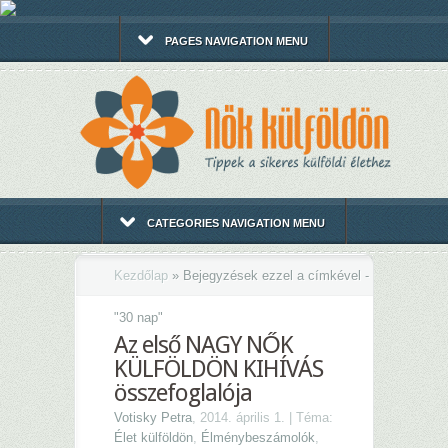
PAGES NAVIGATION MENU
CATEGORIES NAVIGATION MENU
Kezdőlap
»
Bejegyzések ezzel a címkével -
"
30 nap"
Az első NAGY NŐK
KÜLFÖLDÖN KIHÍVÁS
összefoglalója
Votisky Petra
, 2014. április 1. | Téma:
Élet külföldön
,
Élménybeszámolók
,