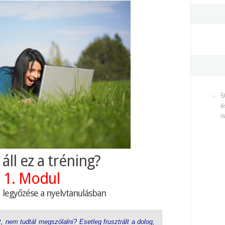
5
é
i
áll ez a tréning?
1. Modul
 legyőzése a nyelvtanulásban
, nem tudtál megszólalni? Esetleg frusztrált a dolog,