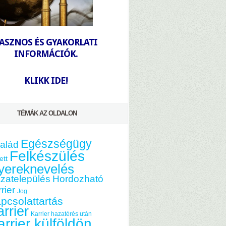
-
ASZNOS ÉS GYAKORLATI
INFORMÁCIÓK.
-
KLIKK IDE!
TÉMÁK AZ OLDALON
Egészségügy
alád
Felkészülés
ett
yereknevelés
zatelepülés
Hordozható
rier
Jog
pcsolattartás
rrier
Karrier hazatérés után
arrier külföldön