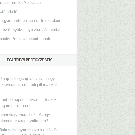
u pair munka Angliában
atárátkelő
agyar tanító online és Brüsszelben
t év öt nyelv – nyelvtanulási portál
otisky Petra, az expat-coach
LEGUTÓBBI BEJEGYZÉSEK
0 nap boldogság kihívás – hogy
szrevedd az örömteli pillanatokat
s!
smét 30 napos kihívás – „Teszek
agamért” címmel
enni vagy maradni? – Avagy
rdemes országot váltanom?
öbbnyelvű gyereknevelés előadás