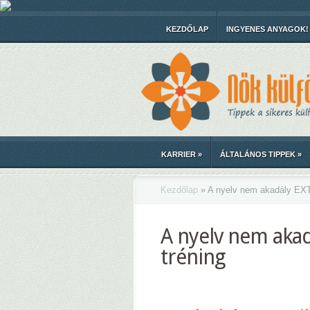
KEZDŐLAP
INGYENES ANYAGOK!
KARRIER
»
ÁLTALÁNOS TIPPEK
»
Kezdőlap
»
A nyelv nem akadály EXTR
A nyelv nem akad
tréning