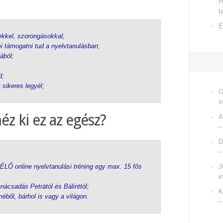
H
t
É
kkel, szorongásokkal;
i támogatni tud a nyelvtanulásban;
ából;
d;
 sikeres legyél;
G
i
éz ki ez az egész?
A
–
D
–
v ÉLŐ online nyelvtanulási tréning egy max. 15 fős
J
i
nácsadás Petrától és Bálinttól;
K
ből, bárhol is vagy a világon.
–