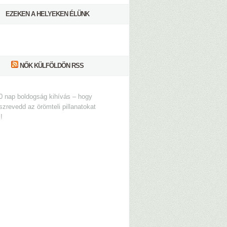
EZEKEN A HELYEKEN ÉLÜNK
NŐK KÜLFÖLDÖN RSS
0 nap boldogság kihívás – hogy
szrevedd az örömteli pillanatokat
s!