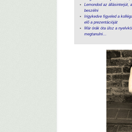
Lemondod az állásinterjút, a
beszélni
Irigykedve figyeled a kollé
elő a prezentációját
Már órák óta ülsz a nyelvkö
megtanulni…