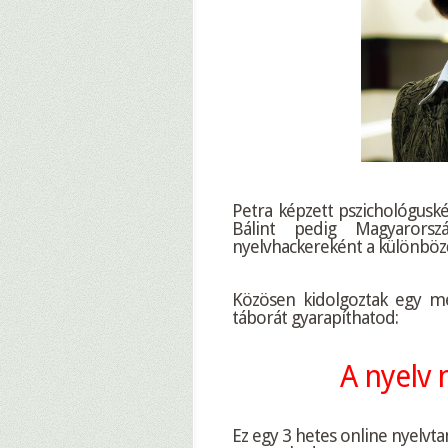
Petra képzett pszichológuské
Bálint pedig Magyarorszá
nyelvhackereként a különböző
–
Közösen kidolgoztak egy meg
táborát gyarapíthatod:
–
A nyelv
Ez egy 3 hetes online nyelvta