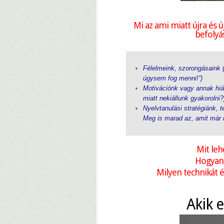
Mi az ami miatt újra és ú
befolyá
Félelmeink, szorongásaink 
úgysem fog menni!”)
Motivációnk vagy annak hián
miatt nekiállunk gyakorolni?
Nyelvtanulási stratégiánk, 
Meg is marad az, amit már 
Mit leh
Hogyan 
Milyen technikát 
Akik 