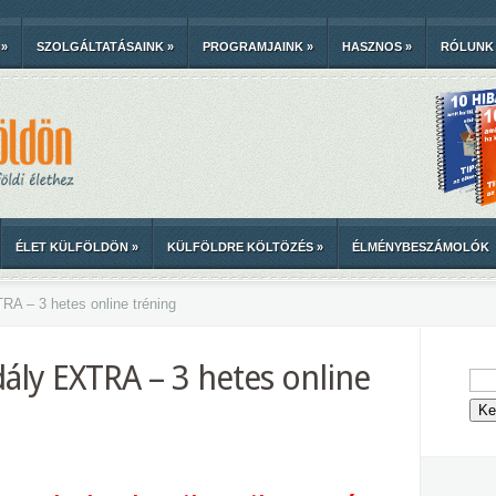
»
SZOLGÁLTATÁSAINK
»
PROGRAMJAINK
»
HASZNOS
»
RÓLUNK
ÉLET KÜLFÖLDÖN
»
KÜLFÖLDRE KÖLTÖZÉS
»
ÉLMÉNYBESZÁMOLÓK
A – 3 hetes online tréning
ály EXTRA – 3 hetes online
–