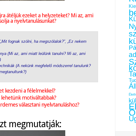
Kie
b
jra átéljük ezeket a helyzeteket? Mi az, ami
Kü
solja a nyelvtanulásunkat?
Ny
s
k
(„Mit fognak szólni, ha megszólalok?”, „Ez nekem
Pá
a
ya (Mi az, ami miatt leülünk tanulni? Mi az, ami
Sz
)
k
technikák (A nekünk megfelelő módszerrel tanulunk?
megtanultunk?)
Ta
Tu
Ál
et kezdeni a félelmekkel?
Életh
lehetünk motiváltabbak?
kü
érdemes választani nyelvtanuláshoz?
É
Ö
–
Üg
ezt megmutatják: