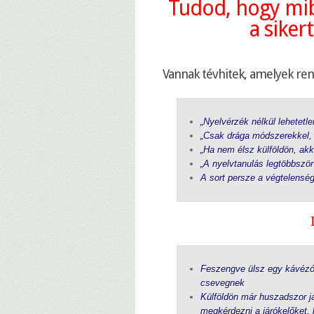
Tudod, hogy mib
a siker
–
Vannak tévhitek, amelyek ren
„Nyelvérzék nélkül lehetetle
„Csak drága módszerekkel, t
„Ha nem élsz külföldön, akk
„A nyelvtanulás legtöbbször
A sort persze a végtelensé
Feszengve ülsz egy kávézóba
csevegnek
Külföldön már huszadszor j
megkérdezni a járókelőket, 