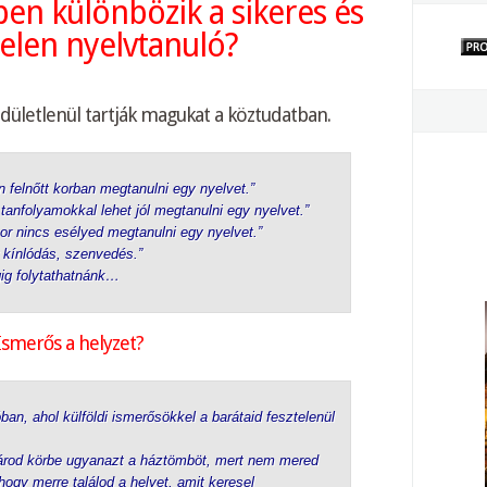
en különbözik a sikeres és
telen nyelvtanuló?
dületlenül tartják magukat a köztudatban.
n felnőtt korban megtanulni egy nyelvet.”
anfolyamokkal lehet jól megtanulni egy nyelvet.”
or nincs esélyed megtanulni egy nyelvet.”
 kínlódás, szenvedés.”
gig folytathatnánk…
Ismerős a helyzet?
n, ahol külföldi ismerősökkel a barátaid fesztelenül
árod körbe ugyanazt a háztömböt, mert nem mered
hogy merre találod a helyet, amit keresel