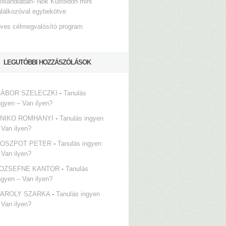
ollandiában- Nők Külföldön mini
alálkozóval egybekötve
ves célmegvalósító program
LEGUTÓBBI HOZZÁSZÓLÁSOK
ÁBOR SZELECZKI
-
Tanulás
ngyen – Van ilyen?
NIKO ROMHANYI
-
Tanulás ingyen
 Van ilyen?
OSZPOT PETER
-
Tanulás ingyen
 Van ilyen?
OZSEFNE KANTOR
-
Tanulás
ngyen – Van ilyen?
AROLY SZARKA
-
Tanulás ingyen
 Van ilyen?