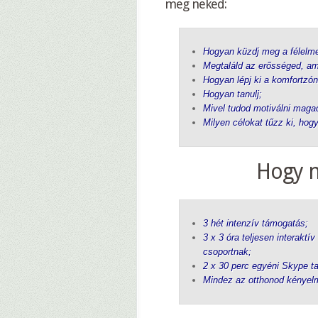
meg neked:
Hogyan küzdj meg a félelme
Megtaláld az erősséged, am
Hogyan lépj ki a komfortzón
Hogyan tanulj;
Mivel tudod motiválni maga
Milyen célokat tűzz ki, hogy
Hogy n
3 hét intenzív támogatás;
3 x 3 óra teljesen interaktí
csoportnak;
2 x 30 perc egyéni Skype ta
Mindez az otthonod kényelmé