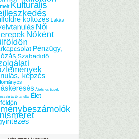
Kulturális
melt
eilleszkedés
lföldre költözés
Lakás
Női
elvtanulás
Nőként
zerepek
ülföldön
Pénzügy,
rkapcsolat
dózás
Szabadidő
olgálati
özlemények
nulás, képzés
dományos
láskeresés
Általános tippek
Élet
osszig tartó tanulás
lföldön
lménybeszámolók
nismeret
yintézés