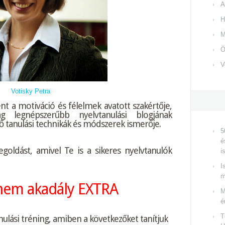
A
H
M
Ö
V
Votisky Petra
nt a motiváció és félelmek avatott szakértője,
g legnépszerűbb nyelvtanulási blogjának
 tanulási technikák és módszerek ismerője.
5
é
oldást, amivel Te is a sikeres nyelvtanulók
i
I
m
 nem akadály EXTRA
M
é
T
nulási tréning, amiben a következőket tanítjuk