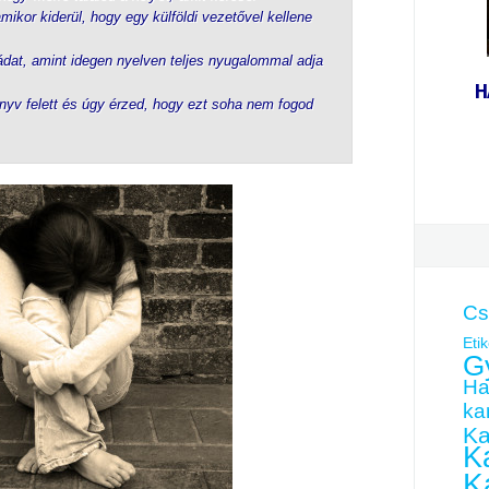
mikor kiderül, hogy egy külföldi vezetővel kellene
gádat, amint idegen nyelven teljes nyugalommal adja
H
nyv felett és úgy érzed, hogy ezt soha nem fogod
Cs
Etik
G
Ha
kar
Ka
Ka
K