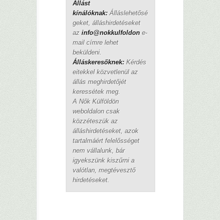
Állást
kínálóknak:
Álláslehetősé
geket, álláshirdetéseket
az
info@nokkulfoldon
e-
mail címre lehet
beküldeni.
Álláskeresőknek:
Kérdés
eitekkel közvetlenül az
állás meghirdetőjét
keressétek meg.
A Nők Külföldön
weboldalon csak
közzéteszük az
álláshirdetéseket, azok
tartalmáért felelősséget
nem vállalunk, bár
igyekszünk kiszűrni a
valótlan, megtévesztő
hirdetéseket.