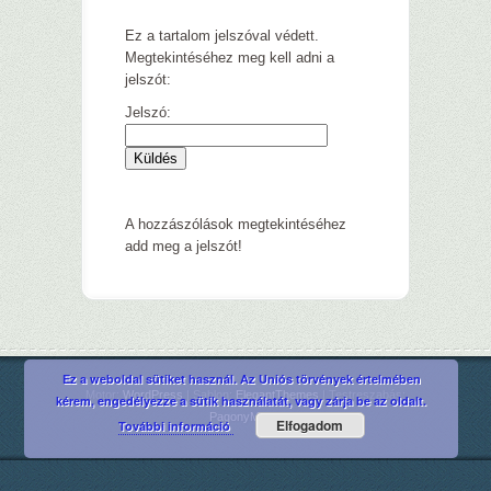
Ez a tartalom jelszóval védett.
Megtekintéséhez meg kell adni a
jelszót:
Jelszó:
A hozzászólások megtekintéséhez
add meg a jelszót!
Ez a weboldal sütiket használ. Az Uniós törvények értelmében
Motor:
WordPress
| Sablon:
ElegantThemes
| Testreszabás:
kérem, engedélyezze a sütik használatát, vagy zárja be az oldalt.
PagonyMedia
Elfogadom
További információ